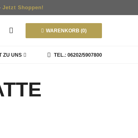
–
Jetzt Shoppen!
WARENKORB (0)
 ZU UNS
TEL.: 06202/5907800
ATTE