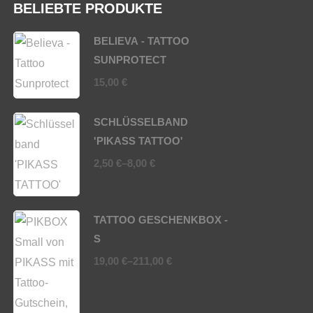
BELIEBTE PRODUKTE
BELIEVA - TATTOO
SUNPROTECT
15,00
€
SCHLÜSSELBAND
'PIKASS TATTOO'
2,50
€
–
8,00
€
TATTOO GESCHENKBOX -
S
19,00
€
–
211,00
€