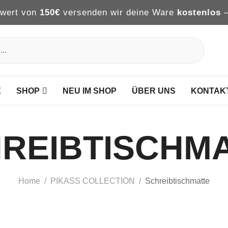
lwert von
150€
versenden wir deine Ware
kostenlos
E
SHOP
NEU IM SHOP
ÜBER UNS
KONTAKT
REIBTISCHM
Home
PIKASS COLLECTION
Schreibtischmatte