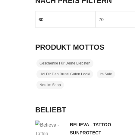
NACH PREIS FILTERN
Min.
Max.
Preis
Preis
PRODUKT MOTTOS
Geschenke Für Deine Liebsten
Hol Dir Den Brutal Guten Look!
Im Sale
Neu Im Shop
BELIEBT
BELIEVA - TATTOO
SUNPROTECT