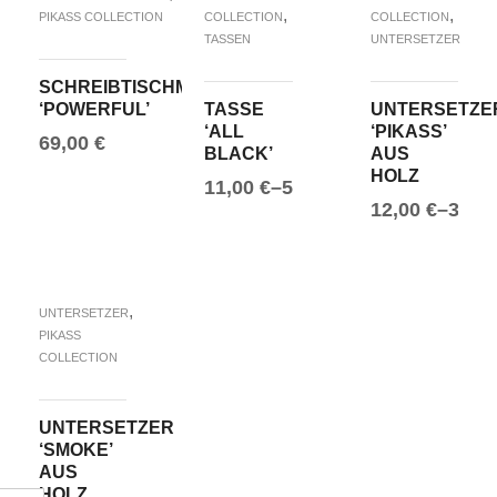
,
,
PIKASS COLLECTION
COLLECTION
COLLECTION
TASSEN
UNTERSETZER
SCHREIBTISCHMATTE
‘POWERFUL’
TASSE
UNTERSETZE
‘ALL
‘PIKASS’
69,00
€
BLACK’
AUS
HOLZ
IN DEN WARENKORB
11,00
€
–
50,00
€
12,00
€
–
30,0
AUSFÜHRUNG WÄHLEN
AUSFÜHRUN
,
UNTERSETZER
PIKASS
COLLECTION
UNTERSETZER
‘SMOKE’
AUS
HOLZ