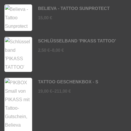
BELIEVA - TATTOO SUNPROTECT
15,00
€
SCHLÜSSELBAND 'PIKASS TATTOO'
2,50
€
–
8,00
€
TATTOO GESCHENKBOX - S
19,00
€
–
211,00
€