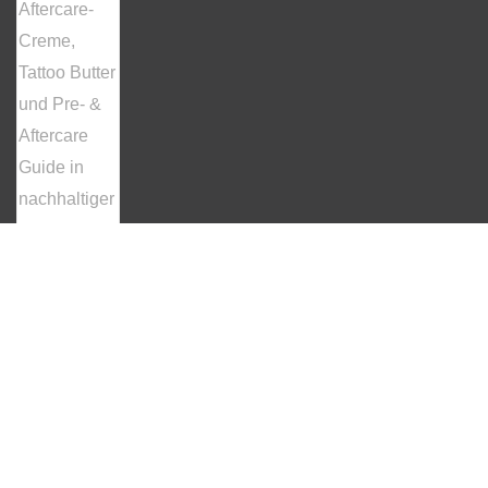
© 2024 PikAss Tattoo GmbH | by
www.wolfgraphics.de
AGB
DSGVO
Impressum