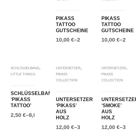
PIKASS
PIKASS
TATTOO
TATTOO
GUTSCHEINE
GUTSCHEINE
10,00
€
–
200,00
€
10,00
€
–
200,
AUSFÜHRUNG WÄHLEN
AUSFÜHRUN
,
,
,
SCHLÜSSELBAND
UNTERSETZER
UNTERSETZER
LITTLE THINGS
PIKASS
PIKASS
COLLECTION
COLLECTION
SCHLÜSSELBAND
‘PIKASS
UNTERSETZER
UNTERSETZE
TATTOO’
‘PIKASS’
‘SMOKE’
AUS
AUS
2,50
€
–
8,00
€
HOLZ
HOLZ
AUSFÜHRUNG WÄHLEN
12,00
€
–
30,00
€
12,00
€
–
30,0