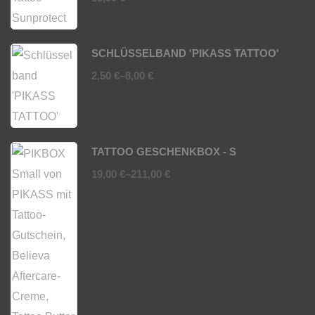
SCHLÜSSELBAND 'PIKASS TATTOO'
2,50
€
–
8,00
€
TATTOO GESCHENKBOX - S
19,00
€
–
211,00
€